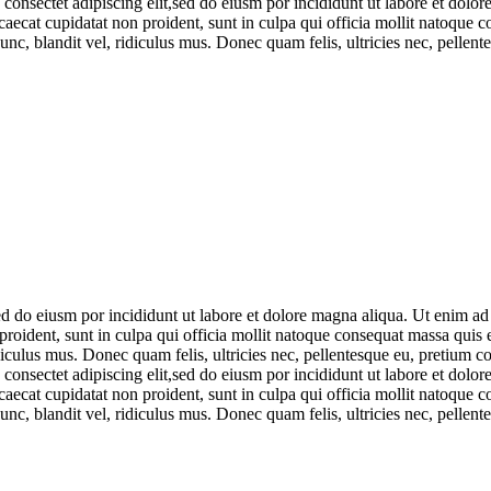
consectet adipiscing elit,sed do eiusm por incididunt ut labore et dol
occaecat cupidatat non proident, sunt in culpa qui officia mollit natoque
c, blandit vel, ridiculus mus. Donec quam felis, ultricies nec, pellen
sed do eiusm por incididunt ut labore et dolore magna aliqua. Ut enim a
n proident, sunt in culpa qui officia mollit natoque consequat massa quis 
ulus mus. Donec quam felis, ultricies nec, pellentesque eu, pretium co
consectet adipiscing elit,sed do eiusm por incididunt ut labore et dol
occaecat cupidatat non proident, sunt in culpa qui officia mollit natoque
c, blandit vel, ridiculus mus. Donec quam felis, ultricies nec, pellen